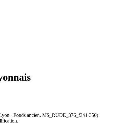
lyonnais
e Lyon - Fonds ancien, MS_RUDE_376_f341-350)
ification.