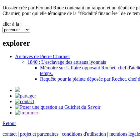
Dossier créé par Fernand Rude contenant un rapport et un dépôt de plain
Charnier, pour qui elle témoigne de la "féodalité financière" de ce tem
aller à la :
explorer
Archives de Pierre Charnier
1840 : L'esclavage des artisans lyonnais
Mémoire sur l'affaire opposant Rochet, chef d'atelie
temps.
Requête pour la plainte déposée par Rochet, chef d'
Retour
contact
|
projet et partenaires
|
conditions d'utilisation
|
mentions légale