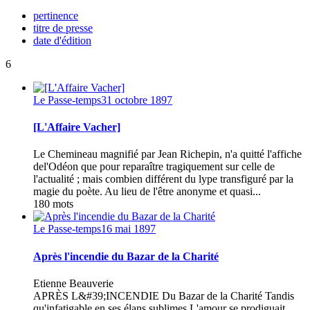
pertinence
titre de presse
date d'édition
6
Le Passe-temps
31 octobre 1897
[L'Affaire Vacher]
Le Chemineau magnifié par Jean Richepin, n'a quitté l'affiche
del'Odéon que pour reparaître tragiquement sur celle de
l'actualité ; mais combien différent du lype transfiguré par la
magie du poète. Au lieu de l'être anonyme et quasi...
180 mots
Le Passe-temps
16 mai 1897
Après l'incendie du Bazar de la Charité
Etienne Beauverie
APRÈS L&#39;INCENDIE Du Bazar de la Charité Tandis
qu'infatigable en ses élans sublimes L'amour se prodiguait