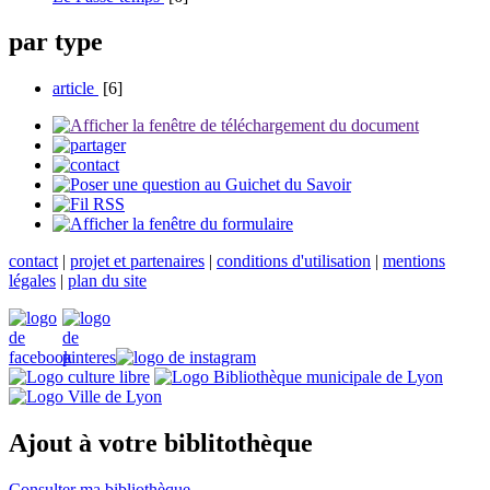
par type
article
[6]
contact
|
projet et partenaires
|
conditions d'utilisation
|
mentions
légales
|
plan du site
Ajout à votre biblitothèque
Consulter ma bibliothèque