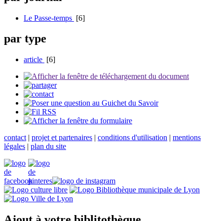
Le Passe-temps
[6]
par type
article
[6]
contact
|
projet et partenaires
|
conditions d'utilisation
|
mentions
légales
|
plan du site
Ajout à votre biblitothèque