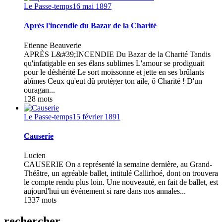
Le Passe-temps
16 mai 1897
Après l'incendie du Bazar de la Charité
Etienne Beauverie
APRÈS L&#39;INCENDIE Du Bazar de la Charité Tandis
qu'infatigable en ses élans sublimes L'amour se prodiguait
pour le déshérité Le sort moissonne et jette en ses brûlants
abîmes Ceux qu'eut dû protéger ton aile, ô Charité ! D'un
ouragan...
128 mots
Le Passe-temps
15 février 1891
Causerie
Lucien
CAUSERIE On a représenté la semaine dernière, au Grand-
Théâtre, un agréable ballet, intitulé Callirhoé, dont on trouvera
le compte rendu plus loin. Une nouveauté, en fait de ballet, est
aujourd'hui un événement si rare dans nos annales...
1337 mots
rechercher