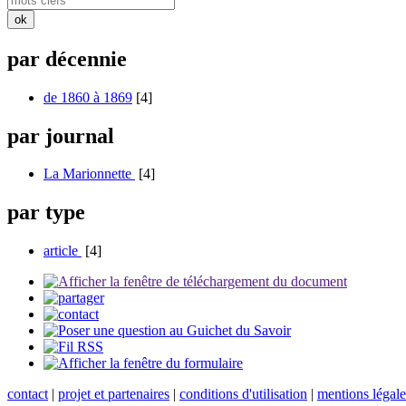
par décennie
de 1860 à 1869
[4]
par journal
La Marionnette
[4]
par type
article
[4]
contact
|
projet et partenaires
|
conditions d'utilisation
|
mentions légale