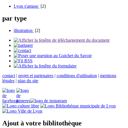
Lyon s'amuse
[2]
par type
illustration
[2]
contact
|
projet et partenaires
|
conditions d'utilisation
|
mentions
légales
|
plan du site
Ajout à votre biblitothèque