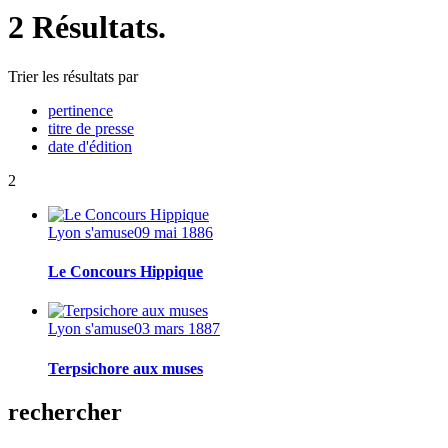
2 Résultats.
Trier les résultats par
pertinence
titre de presse
date d'édition
2
Lyon s'amuse
09 mai 1886
Le Concours Hippique
Lyon s'amuse
03 mars 1887
Terpsichore aux muses
rechercher