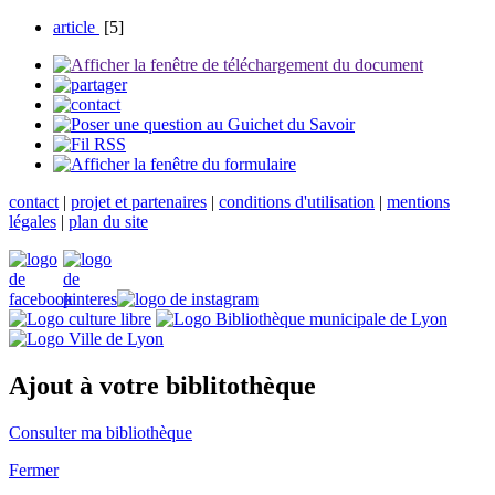
article
[5]
contact
|
projet et partenaires
|
conditions d'utilisation
|
mentions
légales
|
plan du site
Ajout à votre biblitothèque
Consulter ma bibliothèque
Fermer