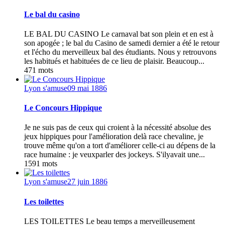
Le bal du casino
LE BAL DU CASINO Le carnaval bat son plein et en est à
son apogée ; le bal du Casino de samedi dernier a été le retour
et l'écho du merveilleux bal des étudiants. Nous y retrouvons
les habitués et habituées de ce lieu de plaisir. Beaucoup...
471 mots
Lyon s'amuse
09 mai 1886
Le Concours Hippique
Je ne suis pas de ceux qui croient à la nécessité absolue des
jeux hippiques pour l'amélioration delà race chevaline, je
trouve même qu'on a tort d'améliorer celle-ci au dépens de la
race humaine : je veuxparler des jockeys. S'ilyavait une...
1591 mots
Lyon s'amuse
27 juin 1886
Les toilettes
LES TOILETTES Le beau temps a merveilleusement