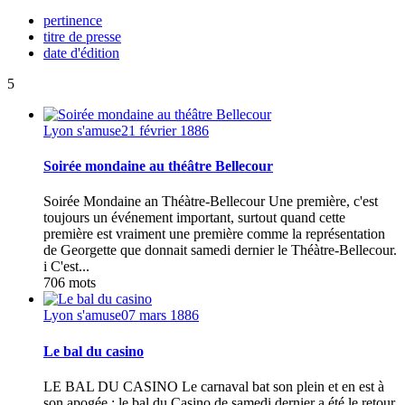
pertinence
titre de presse
date d'édition
5
Lyon s'amuse
21 février 1886
Soirée mondaine au théâtre Bellecour
Soirée Mondaine an Théàtre-Bellecour Une première, c'est
toujours un événement important, surtout quand cette
première est vraiment une première comme la représentation
de Georgette que donnait samedi dernier le Théàtre-Bellecour.
i C'est...
706 mots
Lyon s'amuse
07 mars 1886
Le bal du casino
LE BAL DU CASINO Le carnaval bat son plein et en est à
son apogée ; le bal du Casino de samedi dernier a été le retour