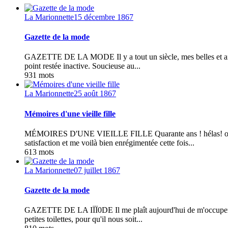
La Marionnette
15 décembre 1867
Gazette de la mode
GAZETTE DE LA MODE Il y a tout un siècle, mes belles et aimabl
point restée inactive. Soucieuse au...
931 mots
La Marionnette
25 août 1867
Mémoires d'une vieille fille
MÉMOIRES D'UNE VIEILLE FILLE Quarante ans ! hélas! oui quar
satisfaction et me voilà bien enrégimentée cette fois...
613 mots
La Marionnette
07 juillet 1867
Gazette de la mode
GAZETTE DE LA IÏÏ0DE Il me plaît aujourd'hui de m'occuper des 
petites toilettes, pour qu'il nous soit...