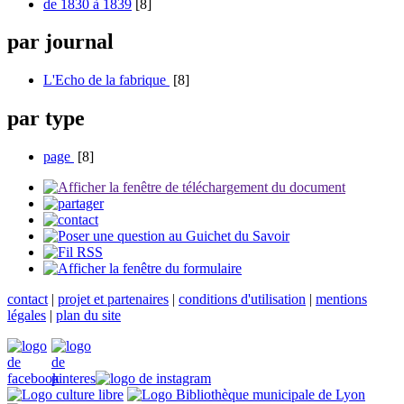
de 1830 à 1839
[8]
par journal
L'Echo de la fabrique
[8]
par type
page
[8]
contact
|
projet et partenaires
|
conditions d'utilisation
|
mentions
légales
|
plan du site