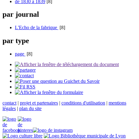
de 1830 à 1839
[8]
par journal
L'Echo de la fabrique
[8]
par type
page
[8]
contact
|
projet et partenaires
|
conditions d'utilisation
|
mentions
légales
|
plan du site