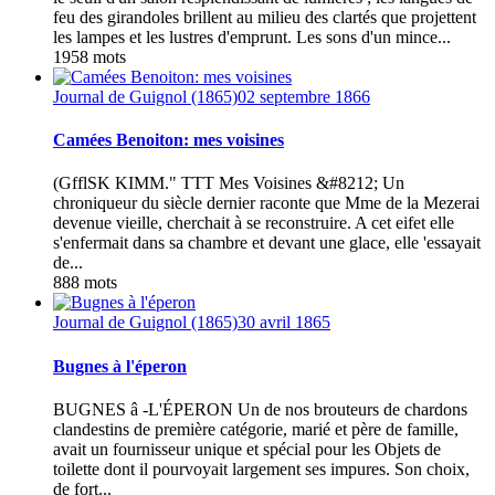
feu des girandoles brillent au milieu des clartés que projettent
les lampes et les lustres d'emprunt. Les sons d'un mince...
1958 mots
Journal de Guignol (1865)
02 septembre 1866
Camées Benoiton: mes voisines
(GfflSK KIMM." TTT Mes Voisines &#8212; Un
chroniqueur du siècle dernier raconte que Mme de la Mezerai
devenue vieille, cherchait à se reconstruire. A cet eifet elle
s'enfermait dans sa chambre et devant une glace, elle 'essayait
de...
888 mots
Journal de Guignol (1865)
30 avril 1865
Bugnes à l'éperon
BUGNES â -L'ÉPERON Un de nos brouteurs de chardons
clandestins de première catégorie, marié et père de famille,
avait un fournisseur unique et spécial pour les Objets de
toilette dont il pourvoyait largement ses impures. Son choix,
de fort...