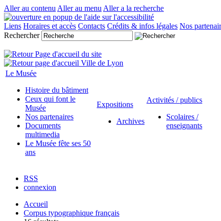
Aller au contenu
Aller au menu
Aller a la recherche
Liens
Horaires et accès
Contacts
Crédits & infos légales
Nos partenai
Rechercher
Le Musée
Histoire du bâtiment
Ceux qui font le
Activités / publics
Expositions
Musée
Nos partenaires
Scolaires /
Archives
Documents
enseignants
multimedia
Le Musée fête ses 50
ans
RSS
connexion
Accueil
Corpus typographique français