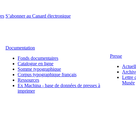
res
S’abonner au Canard électronique
Documentation
Presse
Fonds documentaires
Catalogue en ligne
Actuel
Somme typographique
Archiv
Corpus typographique français
Lettre 
Ressources
Musée
Ex Machina - base de données de presses à
imprimer