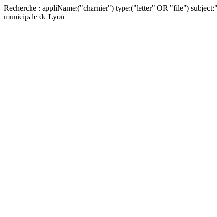
Recherche : appliName:("charnier") type:("letter" OR "file") sub
municipale de Lyon