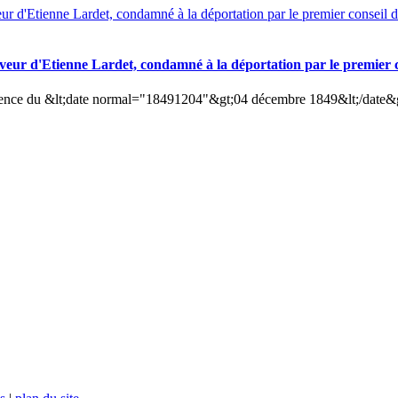
aveur d'Etienne Lardet, condamné à la déportation par le premier 
dience du &lt;date normal="18491204"&gt;04 décembre 1849&lt;/date&gt