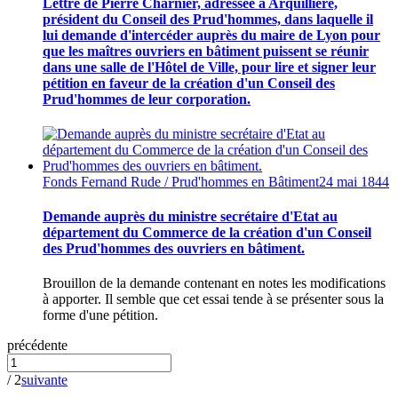
Lettre de Pierre Charnier, adressée à Arquillière,
président du Conseil des Prud'hommes, dans laquelle il
lui demande d'intercéder auprès du maire de Lyon pour
que les maîtres ouvriers en bâtiment puissent se réunir
dans une salle de l'Hôtel de Ville, pour lire et signer leur
pétition en faveur de la création d'un Conseil des
Prud'hommes de leur corporation.
Fonds Fernand Rude / Prud'hommes en Bâtiment
24 mai 1844
Demande auprès du ministre secrétaire d'Etat au
département du Commerce de la création d'un Conseil
des Prud'hommes des ouvriers en bâtiment.
Brouillon de la demande contenant en notes les modifications
à apporter. Il semble que cet essai tende à se présenter sous la
forme d'une pétition.
précédente
/ 2
suivante