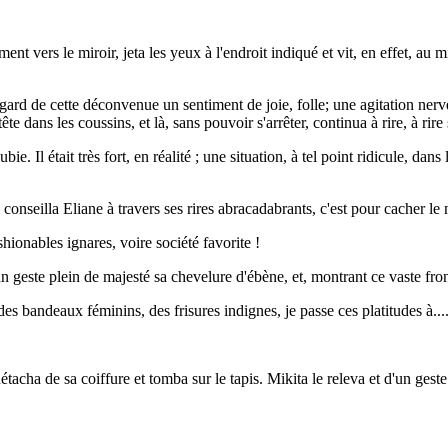
nt vers le miroir, jeta les yeux à l'endroit indiqué et vit, en effet, au mi
rd de cette déconvenue un sentiment de joie, folle; une agitation nerveu
tête dans les coussins, et là, sans pouvoir s'arrêter, continua à rire, à rir
 Il était très fort, en réalité ; une situation, à tel point ridicule, dans
 conseilla Eliane à travers ses rires abracadabrants, c'est pour cacher le 
ionables ignares, voire société favorite !
d'un geste plein de majesté sa chevelure d'ébène, et, montrant ce vaste f
r des bandeaux féminins, des frisures indignes, je passe ces platitudes à.
cha de sa coiffure et tomba sur le tapis. Mikita le releva et d'un geste g