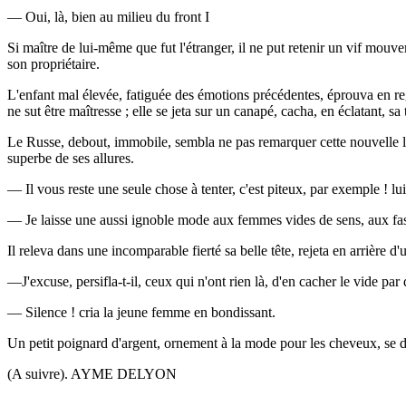
— Oui, là, bien au milieu du front I
Si maître de lui-même que fut l'étranger, il ne put retenir un vif mouveme
son propriétaire.
L'enfant mal élevée, fatiguée des émotions précédentes, éprouva en rega
ne sut être maîtresse ; elle se jeta sur un canapé, cacha, en éclatant, sa 
Le Russe, debout, immobile, sembla ne pas remarquer cette nouvelle lubie.
superbe de ses allures.
— Il vous reste une seule chose à tenter, c'est piteux, par exemple ! lui
— Je laisse une aussi ignoble mode aux femmes vides de sens, aux fash
Il releva dans une incomparable fierté sa belle tête, rejeta en arrière 
—J'excuse, persifla-t-il, ceux qui n'ont rien là, d'en cacher le vide pa
— Silence ! cria la jeune femme en bondissant.
Un petit poignard d'argent, ornement à la mode pour les cheveux, se déta
(A suivre). AYME DELYON