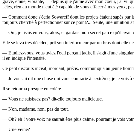
grave, émue, vibrante, — depuis que j'aime avec mon coeur, j'ai vu qu
l'êtes, rien au monde n'eut été capable de vous effacer à mes yeux, p
— Comment donc s'écria Sowareff dont les projets étaient sapés par la
toujours cherché à perfectionner sur ce point?... Seule, une intuition 
— Oui, je lisais en vous, alors, et gardais mon secret parce qu'il avait
Elle se leva très décidée, prit son interlocuteur par un bras dont elle 
— Etudiez-vous, vous aviez l'oeil perçant jadis, il s'agit d'une singul
il en indique l'intensité.
Ce petit discours incisif, mordant, précis, communiqua au jeune homme u
— Je vous ai dit une chose qui vous contrarie à l'extrême, je le vois à
Il se retourna presque en colère.
— Vous ne saisissez pas? dit-elle toujours malicieuse.
— Non, madame, non, pas du tout.
— Oh? eh ! votre voix ne saurait être plus calme, pourtant je vois votr
— Une veine?