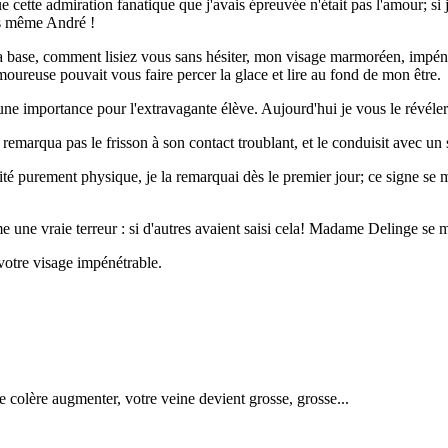
e cette admiration fanatique que j'avais épreuvée n'était pas l'amour; 
as même André !
 base, comment lisiez vous sans hésiter, mon visage marmoréen, impénét
amoureuse pouvait vous faire percer la glace et lire au fond de mon être.
 une importance pour l'extravagante élève. Aujourd'hui je vous le révéler
ne remarqua pas le frisson à son contact troublant, et le conduisit avec u
arité purement physique, je la remarquai dès le premier jour; ce signe se
ne vraie terreur : si d'autres avaient saisi cela! Madame Delinge se mit
 votre visage impénétrable.
e colère augmenter, votre veine devient grosse, grosse...