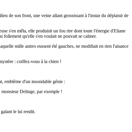
lieu de son front, une veine allant grossissant à l'instar du déplaisir de
se s'en mêla, elle produisit un fou rire dont toute l'énergie d'Eliane
e si follement qu'elle s'en voulait ne pouvait se calmer.
 laquelle mille autres eussent été gauches, ne modifiait en rien l'aisance
mystère : coiffez-vous à la chien !
ront, emblème d'un insondable génie :
... monsieur Delinge, par exemple !
alant le lui rendit.