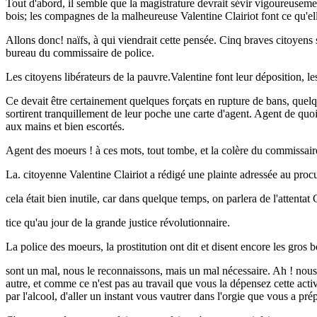
Tout d'abord, il semble que la magistrature devrait sévir vigoureuseme
bois; les compagnes de la malheureuse Valentine Clairiot font ce qu'ell
Allons donc! naïfs, à qui viendrait cette pensée. Cinq braves citoyens s
bureau du commissaire de police.
Les citoyens libérateurs de la pauvre.Valentine font leur déposition, le
Ce devait être certainement quelques forçats en rupture de bans, quel
sortirent tranquillement de leur poche une carte d'agent. Agent de quoi
aux mains et bien escortés.
Agent des moeurs ! à ces mots, tout tombe, et la colère du commissaire 
La. citoyenne Valentine Clairiot a rédigé une plainte adressée au procur
cela était bien inutile, car dans quelque temps, on parlera de l'attenta
tice qu'au jour de la grande justice révolutionnaire.
La police des moeurs, la prostitution ont dit et disent encore les gro
sont un mal, nous le reconnaissons, mais un mal nécessaire. Ah ! nous 
autre, et comme ce n'est pas au travail que vous la dépensez cette acti
par l'alcool, d'aller un instant vous vautrer dans l'orgie que vous a pré