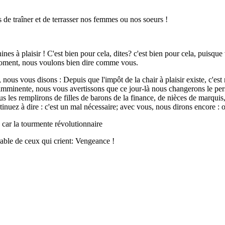
 de traîner et de terrasser nos femmes ou nos soeurs !
nes à plaisir ! C'est bien pour cela, dites? c'est bien pour cela, puisq
 moment, nous voulons bien dire comme vous.
r, nous vous disons : Depuis que l'impôt de la chair à plaisir existe, c'
t imminente, nous vous avertissons que ce jour-là nous changerons le pers
nous les remplirons de filles de barons de la finance, de nièces de marqui
tinuez à dire : c'est un mal nécessaire; avec vous, nous dirons encore : o
 car la tourmente révolutionnaire
rable de ceux qui crient: Vengeance !