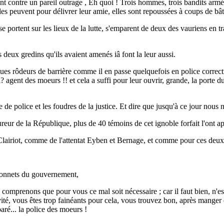
nt contre un pareil outrage , Eh quoi ! Trois hommes, trois bandits armés
es peuvent pour délivrer leur amie, elles sont repoussées à coups de bâto
e portent sur les lieux de la lutte, s'emparent de deux des vauriens en tr
s deux gredins qu'ils avaient amenés iâ font la leur aussi.
ques rôdeurs de barrière comme il en passe quelquefois en police corre
? agent des moeurs !! et cela a suffi pour leur ouvrir, grande, la porte 
de police et les foudres de la justice. Et dire que jusqu'à ce jour nous 
eur de la République, plus de 40 témoins de cet ignoble forfait l'ont apo
t Clairiot, comme de l'attentat Eyben et Bernage, et comme pour ces deux d
s bonnets du gouvernement,
comprenons que pour vous ce mal soit nécessaire ; car il faut bien, n'est
vité, vous êtes trop fainéants pour cela, vous trouvez bon, après manger
paré... la police des moeurs !