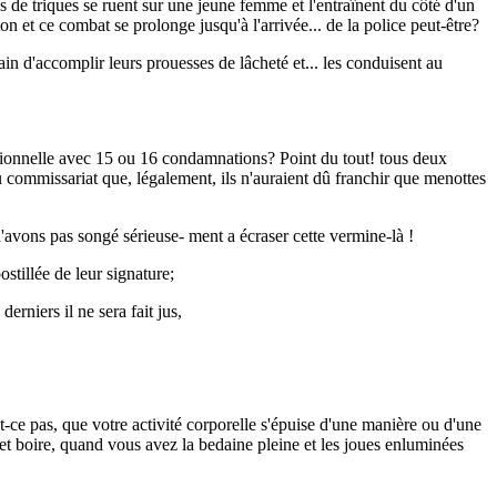
 de triques se ruent sur une jeune femme et l'entraînent du côté d'un
n et ce combat se prolonge jusqu'à l'arrivée... de la police peut-être?
ain d'accomplir leurs prouesses de lâcheté et... les conduisent au
ctionnelle avec 15 ou 16 condamnations? Point du tout! tous deux
du commissariat que, légalement, ils n'auraient dû franchir que menottes
n'avons pas songé sérieuse- ment a écraser cette vermine-là !
stillée de leur signature;
erniers il ne sera fait jus,
-ce pas, que votre activité corporelle s'épuise d'une manière ou d'une
 et boire, quand vous avez la bedaine pleine et les joues enluminées