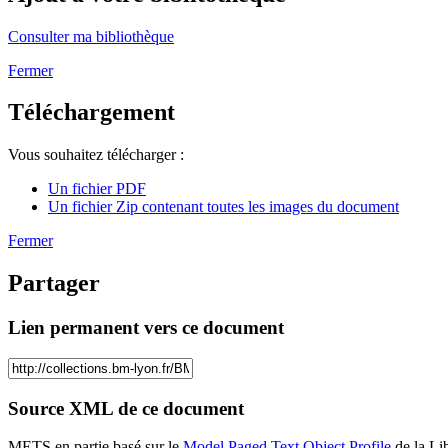
Consulter ma bibliothèque
Fermer
Téléchargement
Vous souhaitez télécharger :
Un fichier PDF
Un fichier Zip contenant toutes les images du document
Fermer
Partager
Lien permanent vers ce document
Source XML de ce document
METS en partie basé sur le
Model Paged Text Object Profile
de la Li