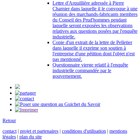
Lettre d'Arquillière adressée à Pierre
Charnier dans laquelle il le convoque à une
réunion des marchands-fabricants membres
du Conseil des Prud'hommes pendant
laquelle seront exposées les observations
relatives aux questions posées par l'enquête
industrielle.
Copie d'un extrait de la lettre de Pelletier
dans laquelle il exprime son soutien à
l'entreprise d'une pétition dont l'objet n'est
pas mentionné.
Questionnaire vierge relatif à l'enquête
industrielle commandée par le
gouvernement.
Retour
contact
|
projet et partenaires
|
conditions d'utilisation
|
mentions
légales
|
plan du site