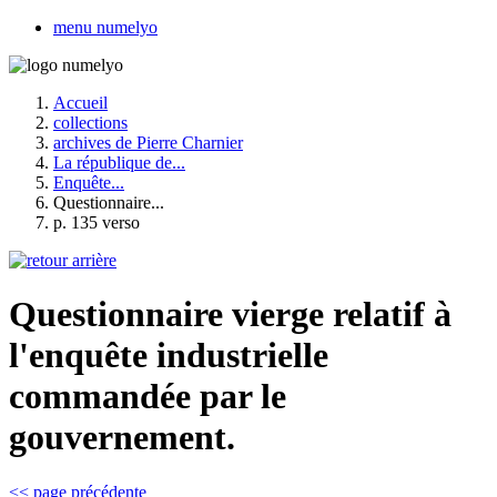
menu numelyo
Accueil
collections
archives de Pierre Charnier
La république de...
Enquête...
Questionnaire...
p. 135 verso
Questionnaire vierge relatif à
l'enquête industrielle
commandée par le
gouvernement.
<< page précédente