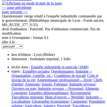
<< page précédente
page suivante >>
Questionnaire vierge relatif à l'enquête industrielle commandée par
le gouvernement.
(Bibliothèque municipale de Lyon - Fonds ancien,
MS_RUDE_377_f135)
droit d'utilisation :
Paternité. Pas d'utilisation commerciale. Pas de
modification.
note à l'exemplaire :
format A3
aller à la :
lieu d'édition :
Lyon (Rhône)
dimension :
formulaire imprimé, 1 folio
inclus dans :
Enquête industrielle et agricole (1848)
sujets :
Enquêtes sociales
;
Questionnaires
;
Industrie --
Organisation, contrôle, etc.
;
Conditions de travail
;
Coût et
niveau de la vie
;
Apprentissage professionnel -- Droit
;
Chefs
d'atelier
;
Apprentis
;
Soierie, Fabrique
;
Industrie soyeuse
;
Ouvriers en soie
;
Industrie soyeuse -- Personnel
;
Aliments
;
Logement
;
Enquêtes démographiques
;
Recensement
;
Travailleurs migrants
;
Main-d'oeuvre -- Mobilité
;
Industrie --
Localisation
;
Géographie économique
;
Campagne
;
Population
urbaine
;
Agriculture
;
Salaires
;
Pauvreté
;
Travailleurs
;