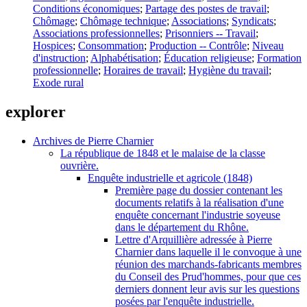
Conditions économiques
;
Partage des postes de travail
;
Chômage
;
Chômage technique
;
Associations
;
Syndicats
;
Associations professionnelles
;
Prisonniers -- Travail
;
Hospices
;
Consommation
;
Production -- Contrôle
;
Niveau
d'instruction
;
Alphabétisation
;
Éducation religieuse
;
Formation
professionnelle
;
Horaires de travail
;
Hygiène du travail
;
Exode rural
explorer
Archives de Pierre Charnier
La république de 1848 et le malaise de la classe
ouvrière.
Enquête industrielle et agricole (1848)
Première page du dossier contenant les
documents relatifs à la réalisation d'une
enquête concernant l'industrie soyeuse
dans le département du Rhône.
Lettre d'Arquillière adressée à Pierre
Charnier dans laquelle il le convoque à une
réunion des marchands-fabricants membres
du Conseil des Prud'hommes, pour que ces
derniers donnent leur avis sur les questions
posées par l'enquête industrielle.