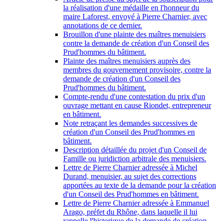
la réalisation d'une médaille en l'honneur du
maire Laforest, envoyé à Pierre Charnier, avec
annotations de ce dernier.
Brouillon d'une plainte des maîtres menuisiers
contre la demande de création d'un Conseil des
Prud'hommes du bâtiment.
Plainte des maîtres menuisiers auprès des
membres du gouvernement provisoire, contre la
demande de création d'un Conseil des
Prud'hommes du bâtiment.
Compte-rendu d'une contestation du prix d'un
ouvrage mettant en cause Riondet, entrepreneur
en bâtiment.
Note retraçant les demandes successives de
création d'un Conseil des Prud'hommes en
bâtiment.
Description détaillée du projet d'un Conseil de
Famille ou juridiction arbitrale des menuisiers.
Lettre de Pierre Charnier adressée à Michel
Durand, menuisier, au sujet des corrections
apportées au texte de la demande pour la création
d'un Conseil des Prud'hommes en bâtiment.
Lettre de Pierre Charnier adressée à Emmanuel
Arago, préfet du Rhône, dans laquelle il lui
rappelle l'historique de la demande de création