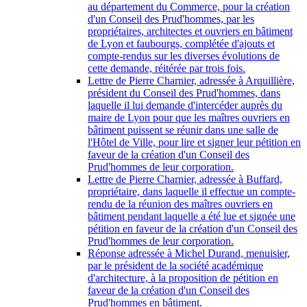
au département du Commerce, pour la création
d'un Conseil des Prud'hommes, par les
propriétaires, architectes et ouvriers en bâtiment
de Lyon et faubourgs, complétée d'ajouts et
compte-rendus sur les diverses évolutions de
cette demande, réitérée par trois fois.
Lettre de Pierre Charnier, adressée à Arquillière,
président du Conseil des Prud'hommes, dans
laquelle il lui demande d'intercéder auprès du
maire de Lyon pour que les maîtres ouvriers en
bâtiment puissent se réunir dans une salle de
l'Hôtel de Ville, pour lire et signer leur pétition en
faveur de la création d'un Conseil des
Prud'hommes de leur corporation.
Lettre de Pierre Charnier, adressée à Buffard,
propriétaire, dans laquelle il effectue un compte-
rendu de la réunion des maîtres ouvriers en
bâtiment pendant laquelle a été lue et signée une
pétition en faveur de la création d'un Conseil des
Prud'hommes de leur corporation.
Réponse adressée à Michel Durand, menuisier,
par le président de la société académique
d'architecture, à la proposition de pétition en
faveur de la création d'un Conseil des
Prud'hommes en bâtiment.